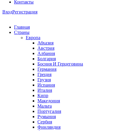
Контакты
Вход
Регистрация
Главная
Страны
Европа
Абхазия
Австрия
Албания
Болгария
Босния И Герцеговина
Германия
Греция
Грузия
Испания
Италия
Кипр
Македония
Мальта
Португалия
Румыния
Сербия
Финляндия