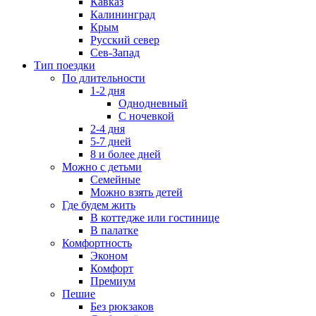
Кавказ
Калининград
Крым
Русский север
Сев-Запад
Тип поездки
По длительности
1-2 дня
Однодневный
С ночевкой
2-4 дня
5-7 дней
8 и более дней
Можно с детьми
Семейные
Можно взять детей
Где будем жить
В коттедже или гостинице
В палатке
Комфортность
Эконом
Комфорт
Премиум
Пешие
Без рюкзаков