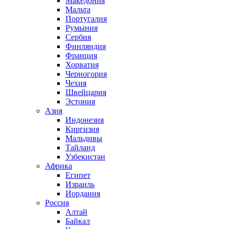
Македония
Мальта
Португалия
Румыния
Сербия
Финляндия
Франция
Хорватия
Черногория
Чехия
Швейцария
Эстония
Азия
Индонезия
Киргизия
Мальдивы
Тайланд
Узбекистан
Африка
Египет
Израиль
Иордания
Россия
Алтай
Байкал