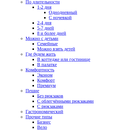
По длительности
1-2 дня
Однодневный
С ночевкой
2-4 дня
5-7 дней
8 и более дней
Можно с детьми
Семейные
Можно взять детей
Где будем жить
В коттедже или гостинице
В палатке
Комфортность
Эконом
Комфорт
Премиум
Пешие
Без рюкзаков
С облегчёнными рюкзаками
С рюкзаками
Гастрономический
Прочие типы
Бизнес
Вело