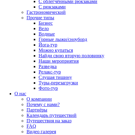
С облегчёнными рюкзаками
С рюкзаками
Гастрономический
Прочие типы
Бизнес
Вело
Водные
Горные лыжи/сноуборд
Йога-тур
Можно купаться
Найди свою вторую половинку
Наши мероприятия
Разведка
Релакс-тур
Слушая тишину
Туры-перезагрузки
Фото-тур
О нас
О компании
Почему с нами?
Партнёры
Календарь путешествий
Путешествия на заказ
FAQ
Видео галерея