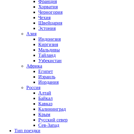
Франция
Хорватия
Черногория
Чехия
Швейцария
Эстония
Азия
Индонезия
Киргизия
Мальдивы
Тайланд
Узбекистан
Африка
Египет
Израиль
Иордания
Россия
Алтай
Байкал
Кавказ
Калининград
Крым
Русский север
Сев-Запад
Тип поездки