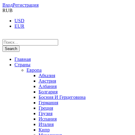
Вход
Регистрация
RUB
USD
EUR
Главная
Страны
Европа
Абхазия
Австрия
Албания
Болгария
Босния И Герцеговина
Германия
Греция
Грузия
Испания
Италия
Кипр