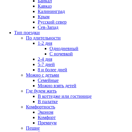
Байкал
Кавказ
Калининград
Крым
Русский север
Сев-Запад
Тип поездки
По длительности
1-2 дня
Однодневный
С ночевкой
2-4 дня
5-7 дней
8 и более дней
Можно с детьми
Семейные
Можно взять детей
Где будем жить
В коттедже или гостинице
В палатке
Комфортность
Эконом
Комфорт
Премиум
Пешие