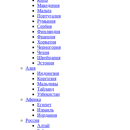
Кипр
Македония
Мальта
Португалия
Румыния
Сербия
Финляндия
Франция
Хорватия
Черногория
Чехия
Швейцария
Эстония
Азия
Индонезия
Киргизия
Мальдивы
Тайланд
Узбекистан
Африка
Египет
Израиль
Иордания
Россия
Алтай