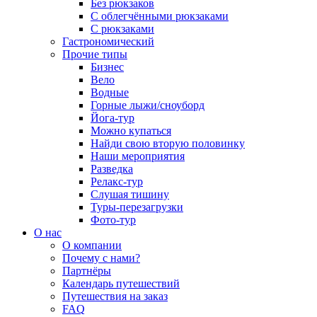
Без рюкзаков
С облегчёнными рюкзаками
С рюкзаками
Гастрономический
Прочие типы
Бизнес
Вело
Водные
Горные лыжи/сноуборд
Йога-тур
Можно купаться
Найди свою вторую половинку
Наши мероприятия
Разведка
Релакс-тур
Слушая тишину
Туры-перезагрузки
Фото-тур
О нас
О компании
Почему с нами?
Партнёры
Календарь путешествий
Путешествия на заказ
FAQ