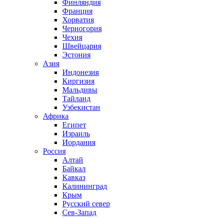
Финляндия
Франция
Хорватия
Черногория
Чехия
Швейцария
Эстония
Азия
Индонезия
Киргизия
Мальдивы
Тайланд
Узбекистан
Африка
Египет
Израиль
Иордания
Россия
Алтай
Байкал
Кавказ
Калининград
Крым
Русский север
Сев-Запад