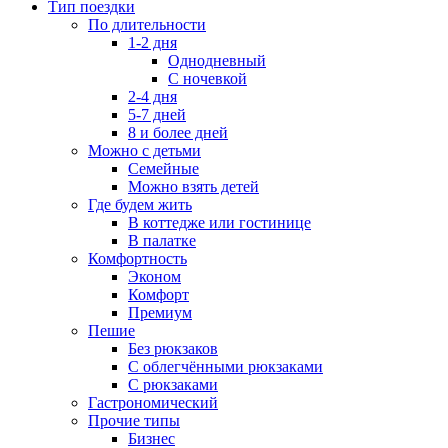
Тип поездки
По длительности
1-2 дня
Однодневный
С ночевкой
2-4 дня
5-7 дней
8 и более дней
Можно с детьми
Семейные
Можно взять детей
Где будем жить
В коттедже или гостинице
В палатке
Комфортность
Эконом
Комфорт
Премиум
Пешие
Без рюкзаков
С облегчёнными рюкзаками
С рюкзаками
Гастрономический
Прочие типы
Бизнес