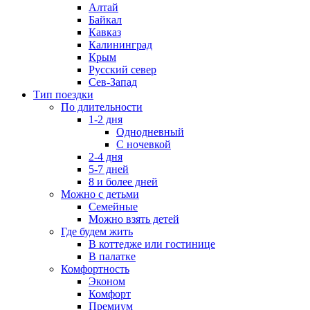
Алтай
Байкал
Кавказ
Калининград
Крым
Русский север
Сев-Запад
Тип поездки
По длительности
1-2 дня
Однодневный
С ночевкой
2-4 дня
5-7 дней
8 и более дней
Можно с детьми
Семейные
Можно взять детей
Где будем жить
В коттедже или гостинице
В палатке
Комфортность
Эконом
Комфорт
Премиум