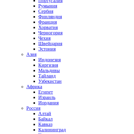
Португалия
Румыния
Сербия
Финляндия
Франция
Хорватия
Черногория
Чехия
Швейцария
Эстония
Азия
Индонезия
Киргизия
Мальдивы
Тайланд
Узбекистан
Африка
Египет
Израиль
Иордания
Россия
Алтай
Байкал
Кавказ
Калининград