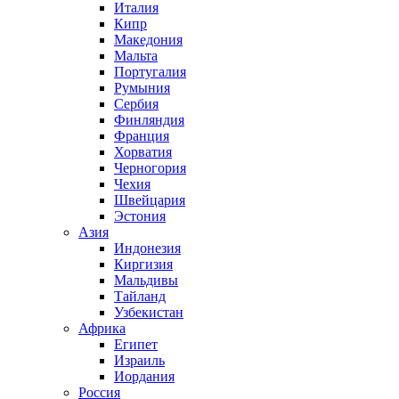
Италия
Кипр
Македония
Мальта
Португалия
Румыния
Сербия
Финляндия
Франция
Хорватия
Черногория
Чехия
Швейцария
Эстония
Азия
Индонезия
Киргизия
Мальдивы
Тайланд
Узбекистан
Африка
Египет
Израиль
Иордания
Россия