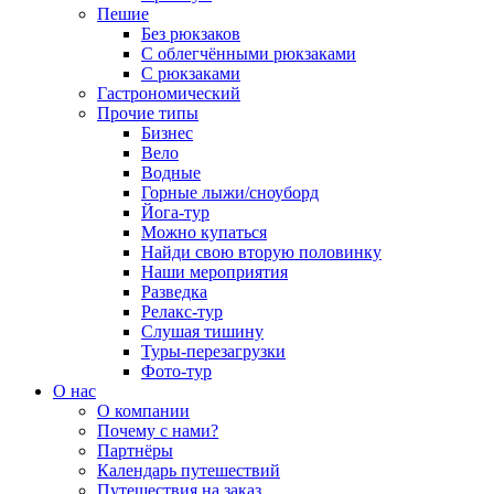
Пешие
Без рюкзаков
С облегчёнными рюкзаками
С рюкзаками
Гастрономический
Прочие типы
Бизнес
Вело
Водные
Горные лыжи/сноуборд
Йога-тур
Можно купаться
Найди свою вторую половинку
Наши мероприятия
Разведка
Релакс-тур
Слушая тишину
Туры-перезагрузки
Фото-тур
О нас
О компании
Почему с нами?
Партнёры
Календарь путешествий
Путешествия на заказ