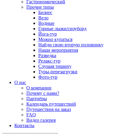
Гастрономический
Прочие типы
Бизнес
Вело
Водные
Горные лыжи/сноуборд
Йога-тур
Можно купаться
Найди свою вторую половинку
Наши мероприятия
Разведка
Релакс-тур
Слушая тишину
Туры-перезагрузки
Фото-тур
О нас
О компании
Почему с нами?
Партнёры
Календарь путешествий
Путешествия на заказ
FAQ
Видео галерея
Контакты