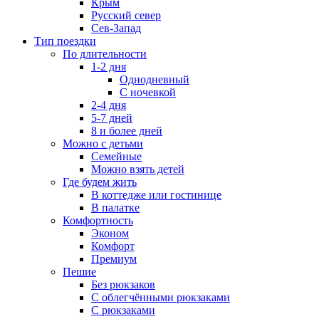
Крым
Русский север
Сев-Запад
Тип поездки
По длительности
1-2 дня
Однодневный
С ночевкой
2-4 дня
5-7 дней
8 и более дней
Можно с детьми
Семейные
Можно взять детей
Где будем жить
В коттедже или гостинице
В палатке
Комфортность
Эконом
Комфорт
Премиум
Пешие
Без рюкзаков
С облегчёнными рюкзаками
С рюкзаками