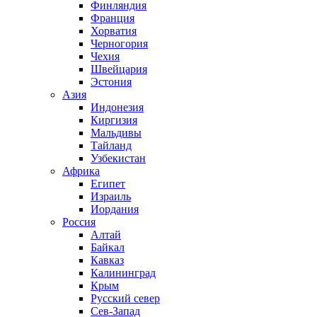
Финляндия
Франция
Хорватия
Черногория
Чехия
Швейцария
Эстония
Азия
Индонезия
Киргизия
Мальдивы
Тайланд
Узбекистан
Африка
Египет
Израиль
Иордания
Россия
Алтай
Байкал
Кавказ
Калининград
Крым
Русский север
Сев-Запад