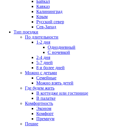
Байкал
Кавказ
Калининград
Крым
Русский север
Сев-Запад
Тип поездки
По длительности
1-2 дня
Однодневный
С ночевкой
2-4 дня
5-7 дней
8 и более дней
Можно с детьми
Семейные
Можно взять детей
Где будем жить
В коттедже или гостинице
В палатке
Комфортность
Эконом
Комфорт
Премиум
Пешие