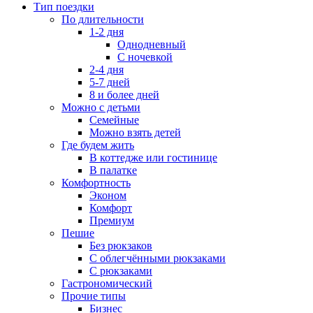
Тип поездки
По длительности
1-2 дня
Однодневный
С ночевкой
2-4 дня
5-7 дней
8 и более дней
Можно с детьми
Семейные
Можно взять детей
Где будем жить
В коттедже или гостинице
В палатке
Комфортность
Эконом
Комфорт
Премиум
Пешие
Без рюкзаков
С облегчёнными рюкзаками
С рюкзаками
Гастрономический
Прочие типы
Бизнес