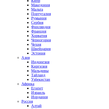
Кипр
Македония
Мальта
Португалия
Румыния
Сербия
Финляндия
Франция
Хорватия
Черногория
Чехия
Швейцария
Эстония
Азия
Индонезия
Киргизия
Мальдивы
Тайланд
Узбекистан
Африка
Египет
Израиль
Иордания
Россия
Алтай