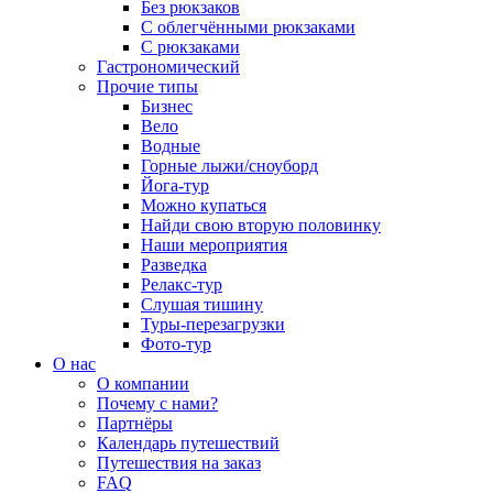
Без рюкзаков
С облегчёнными рюкзаками
С рюкзаками
Гастрономический
Прочие типы
Бизнес
Вело
Водные
Горные лыжи/сноуборд
Йога-тур
Можно купаться
Найди свою вторую половинку
Наши мероприятия
Разведка
Релакс-тур
Слушая тишину
Туры-перезагрузки
Фото-тур
О нас
О компании
Почему с нами?
Партнёры
Календарь путешествий
Путешествия на заказ
FAQ