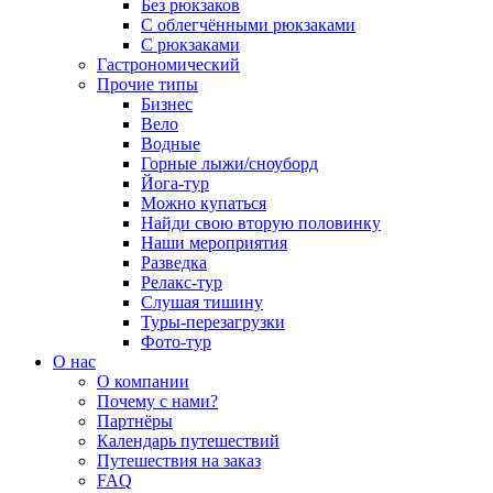
Без рюкзаков
С облегчёнными рюкзаками
С рюкзаками
Гастрономический
Прочие типы
Бизнес
Вело
Водные
Горные лыжи/сноуборд
Йога-тур
Можно купаться
Найди свою вторую половинку
Наши мероприятия
Разведка
Релакс-тур
Слушая тишину
Туры-перезагрузки
Фото-тур
О нас
О компании
Почему с нами?
Партнёры
Календарь путешествий
Путешествия на заказ
FAQ