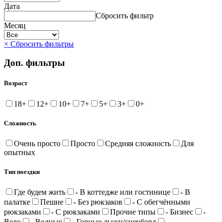
Дата
Сбросить фильтр
Месяц
× Сбросить фильтры
Доп. фильтры
Возраст
18+
12+
10+
7+
5+
3+
0+
Сложность
Очень просто
Просто
Средняя сложность
Для
опытных
Тип поездки
Где будем жить
- В коттедже или гостинице
- В
палатке
Пешие
- Без рюкзаков
- С обегчёнными
рюкзаками
- С рюкзаками
Прочие типы
- Бизнес
-
Вело
- Водные
- Горные лыжи/сноуборд
-