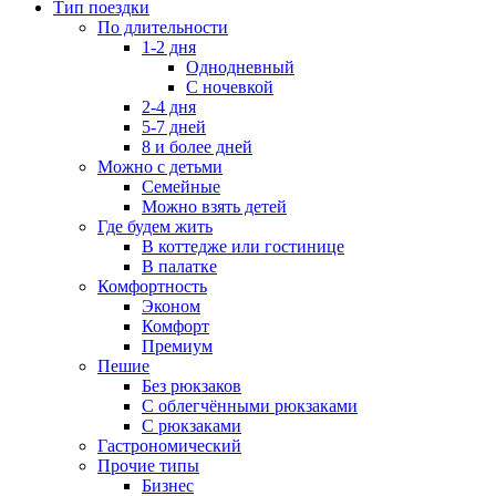
Тип поездки
По длительности
1-2 дня
Однодневный
С ночевкой
2-4 дня
5-7 дней
8 и более дней
Можно с детьми
Семейные
Можно взять детей
Где будем жить
В коттедже или гостинице
В палатке
Комфортность
Эконом
Комфорт
Премиум
Пешие
Без рюкзаков
С облегчёнными рюкзаками
С рюкзаками
Гастрономический
Прочие типы
Бизнес