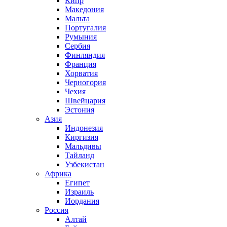
Кипр
Македония
Мальта
Португалия
Румыния
Сербия
Финляндия
Франция
Хорватия
Черногория
Чехия
Швейцария
Эстония
Азия
Индонезия
Киргизия
Мальдивы
Тайланд
Узбекистан
Африка
Египет
Израиль
Иордания
Россия
Алтай