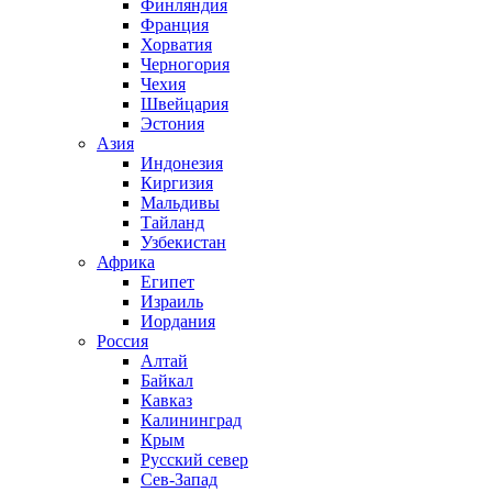
Финляндия
Франция
Хорватия
Черногория
Чехия
Швейцария
Эстония
Азия
Индонезия
Киргизия
Мальдивы
Тайланд
Узбекистан
Африка
Египет
Израиль
Иордания
Россия
Алтай
Байкал
Кавказ
Калининград
Крым
Русский север
Сев-Запад