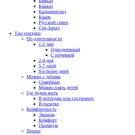
Байкал
Кавказ
Калининград
Крым
Русский север
Сев-Запад
Тип поездки
По длительности
1-2 дня
Однодневный
С ночевкой
2-4 дня
5-7 дней
8 и более дней
Можно с детьми
Семейные
Можно взять детей
Где будем жить
В коттедже или гостинице
В палатке
Комфортность
Эконом
Комфорт
Премиум
Пешие