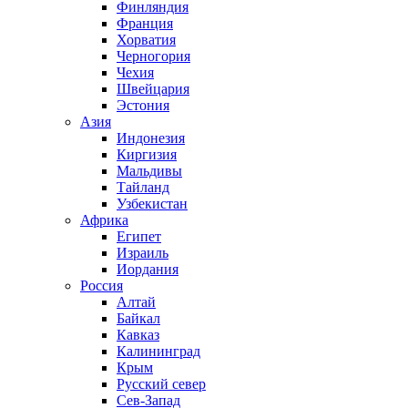
Финляндия
Франция
Хорватия
Черногория
Чехия
Швейцария
Эстония
Азия
Индонезия
Киргизия
Мальдивы
Тайланд
Узбекистан
Африка
Египет
Израиль
Иордания
Россия
Алтай
Байкал
Кавказ
Калининград
Крым
Русский север
Сев-Запад