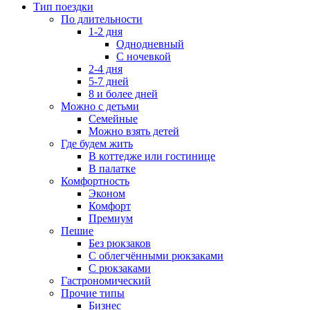
Тип поездки
По длительности
1-2 дня
Однодневный
С ночевкой
2-4 дня
5-7 дней
8 и более дней
Можно с детьми
Семейные
Можно взять детей
Где будем жить
В коттедже или гостинице
В палатке
Комфортность
Эконом
Комфорт
Премиум
Пешие
Без рюкзаков
С облегчёнными рюкзаками
С рюкзаками
Гастрономический
Прочие типы
Бизнес