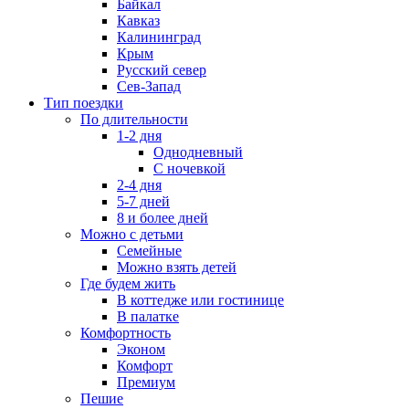
Байкал
Кавказ
Калининград
Крым
Русский север
Сев-Запад
Тип поездки
По длительности
1-2 дня
Однодневный
С ночевкой
2-4 дня
5-7 дней
8 и более дней
Можно с детьми
Семейные
Можно взять детей
Где будем жить
В коттедже или гостинице
В палатке
Комфортность
Эконом
Комфорт
Премиум
Пешие