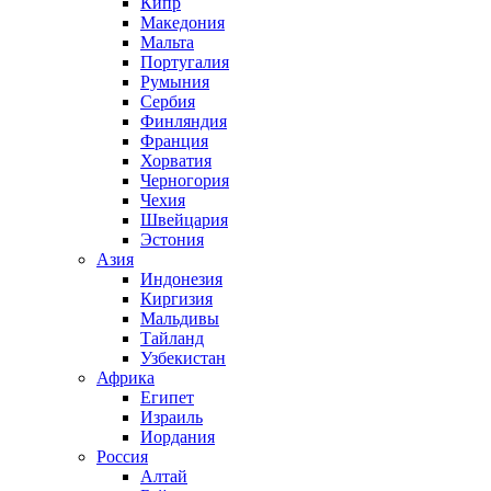
Кипр
Македония
Мальта
Португалия
Румыния
Сербия
Финляндия
Франция
Хорватия
Черногория
Чехия
Швейцария
Эстония
Азия
Индонезия
Киргизия
Мальдивы
Тайланд
Узбекистан
Африка
Египет
Израиль
Иордания
Россия
Алтай