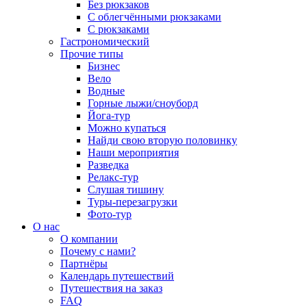
Без рюкзаков
С облегчёнными рюкзаками
С рюкзаками
Гастрономический
Прочие типы
Бизнес
Вело
Водные
Горные лыжи/сноуборд
Йога-тур
Можно купаться
Найди свою вторую половинку
Наши мероприятия
Разведка
Релакс-тур
Слушая тишину
Туры-перезагрузки
Фото-тур
О нас
О компании
Почему с нами?
Партнёры
Календарь путешествий
Путешествия на заказ
FAQ